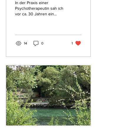
In der Praxis einer
„Unstarken“ …
Psychotherapeutin sah ich
vor ca. 30 Jahren ein
(unbewusst) daoistisches
Bild, das sie selbst gemalt
hatte: Zwei...
14
0
1