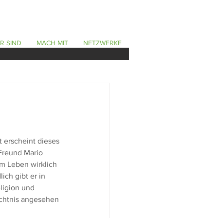
R SIND
MACH MIT
NETZWERKE
 erscheint dieses 
Freund Mario 
m Leben wirklich 
ich gibt er in 
ligion und 
mächtnis angesehen 