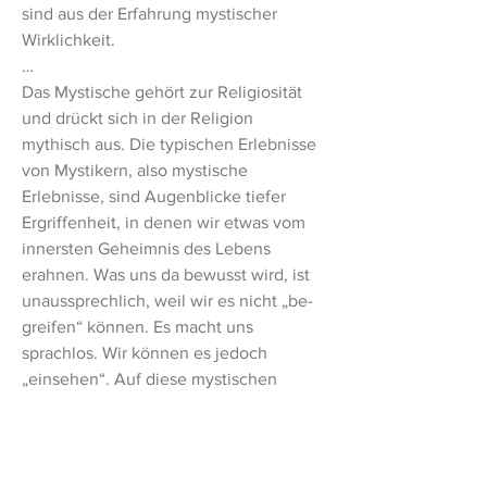
sind aus der Erfahrung mystischer 
Wirklichkeit.
…
Das Mystische gehört zur Religiosität 
und drückt sich in der Religion 
mythisch aus. Die typischen Erlebnisse 
von Mystikern, also mystische 
Erlebnisse, sind Augenblicke tiefer 
Ergriffenheit, in denen wir etwas vom 
innersten Geheimnis des Lebens 
erahnen. Was uns da bewusst wird, ist 
unaussprechlich, weil wir es nicht „be-
greifen“ können. Es macht uns 
sprachlos. Wir können es jedoch 
„einsehen“. Auf diese mystischen 
Einsichten des menschlichen Herzens 
kann nur eine Sprache hindeuten, die 
dichterisch ist. Wenn sie das ist, dann 
entsteht ein Mythos. Die Mythen der 