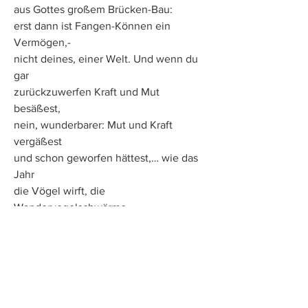
aus Gottes großem Brücken-Bau:
erst dann ist Fangen-Können ein 
Vermögen,-
nicht deines, einer Welt. Und wenn du 
gar
zurückzuwerfen Kraft und Mut 
besäßest,
nein, wunderbarer: Mut und Kraft 
vergäßest
und schon geworfen hättest,… wie das 
Jahr 
die Vögel wirft, die 
Wandervogelschwärme,
die eine ältre einer jungen Wärme
hinüberschleudert über Meere -, erst
in diesem Wagnis spielst du gültig mit.
Erleichterst dir den Wurf nicht mehr; 
erschwerst
dir ihn nicht mehr. Aus deinen Händen 