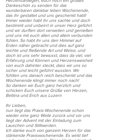
Herzensanliegen, euch noch ein großes 
Dankeschön zu senden für das 
wunderbaren dankbar leben Wochenende, 
das ihr gestaltet und uns geschenkt habt! 
Immer wieder habt ihr uns sachte und doch 
bestimmt und unbeirrt in unser Herz geführt 
und wir durften dort verweilen und genießen 
und uns mit euch allen und allem verbunden 
fühlen. So habt ihr uns den Himmel auf 
Erden näher gebracht und dies auf ganz 
leichte und fließende Art und Weise, und 
doch ist uns sehr bewusst, dass da viel, viel 
Erfahrung und Können und Herzensweisheit 
von euch dahinter steckt, dass wir uns so 
sicher und leicht geführt wussten. Wir 
fühlten uns danach reich beschenkt und das 
Wochenende klingt immer noch nach!
So danken wir Euch ganz herzlich und 
schicken Euch unsere Grüße von Herzen,
Bettina und Erich aus Luzern
Ihr Lieben,
nun liegt das Praxis-Wochenende schon 
wieder eine ganz Weile zurück und vor uns 
liegt der Advent mit der Einladung zum 
Lauschen und Stillwerden. 
Ich danke euch von ganzem Herzen für das 
stärkende Praxiswochenende. Es wirkt tief 