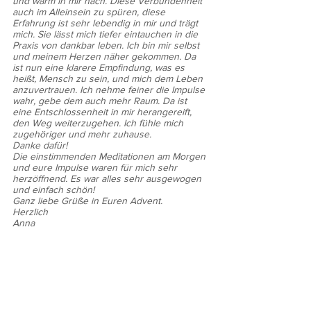
und warm in mir nach. Diese Verbundenheit 
auch im Alleinsein zu spüren, diese 
Erfahrung ist sehr lebendig in mir und trägt 
mich. Sie lässt mich tiefer eintauchen in die 
Praxis von dankbar leben. Ich bin mir selbst 
und meinem Herzen näher gekommen. Da 
ist nun eine klarere Empfindung, was es 
heißt, Mensch zu sein, und mich dem Leben 
anzuvertrauen. Ich nehme feiner die Impulse 
wahr, gebe dem auch mehr Raum. Da ist 
eine Entschlossenheit in mir herangereift, 
den Weg weiterzugehen. Ich fühle mich 
zugehöriger und mehr zuhause.
Danke dafür!
Die einstimmenden Meditationen am Morgen 
und eure Impulse waren für mich sehr 
herzöffnend. Es war alles sehr ausgewogen 
und einfach schön!
Ganz liebe Grüße in Euren Advent.
Herzlich
Anna