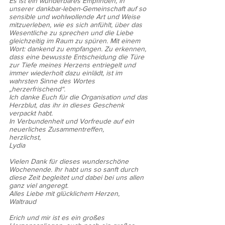
Es ist ein wunderbares Empfinden, in 
unserer dankbar-leben-Gemeinschaft auf so 
sensible und wohlwollende Art und Weise 
mitzuerleben, wie es sich anfühlt, über das 
Wesentliche zu sprechen und die Liebe 
gleichzeitig im Raum zu spüren. Mit einem 
Wort: dankend zu empfangen. Zu erkennen, 
dass eine bewusste Entscheidung die Türe 
zur Tiefe meines Herzens entriegelt und 
immer wiederholt dazu einlädt, ist im 
wahrsten Sinne des Wortes 
„herzerfrischend“.
Ich danke Euch für die Organisation und das 
Herzblut, das ihr in dieses Geschenk 
verpackt habt.
In Verbundenheit und Vorfreude auf ein 
neuerliches Zusammentreffen,
herzlichst,
Lydia
Vielen Dank für dieses wunderschöne 
Wochenende. Ihr habt uns so sanft durch 
diese Zeit begleitet und dabei bei uns allen 
ganz viel angeregt.
Alles Liebe mit glücklichem Herzen,
Waltraud
Erich und mir ist es ein großes 