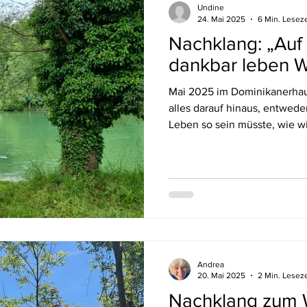
Undine
24. Mai 2025
6 Min. Leseze
Nachklang: „Auf 
dankbar leben
Mai 2025 im Dominikanerhaus 
alles darauf hinaus, entwede
Leben so sein müsste, wie w
der Strömung des Lebens, wie
aber willenlos wie Treibholz,
jeder Bewegung hellwach de
Steindl-Rast OSB ( Orientier
Wochenende haben wir uns g
des Lebens“ begeben, für u
Andrea
20. Mai 2025
2 Min. Leseze
Nachklang zum 