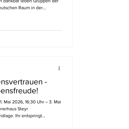
en dankbar leben Gruppen der
eutschen Raum in der
inchem/NL für ein
ie neue Begegnung und zwei
Niederlanden, aber auch
 sowie einen kurzfristig
ben dem Treffen eine
uns am Freitagnachmittag mit
nsvertrauen -
ensfreude!
nerhaus Steyr
dlage. Ihr entspringt
 auf in Lebensfreude.“ David