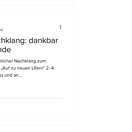
er Pilgerreise ist jeder Schritt
 OSB:
it
hklang: dankbar
nde
Auf zu neuen Ufern“ 2.-4.
s und an...