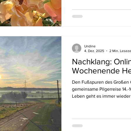
Steindl-Rast OSB (Herzwerk, 
Zentrum dieses Wochenendes:
auf eigene Weise, getragen 
Wochenende schenkte uns d
möglich wurde, ein Hinhorch
Undine
4. Dez. 2025
2 Min. Leseze
Nachklang: Onli
Wochenende He
Den Fußspuren des Großen 
gemeinsame Pilgerreise 14.-16. No
Leben geht es immer wieder
wir, wohin gehen wir und was
unserem Weg. Bruder David sagt: „Das Leben 
Reise. Dankbar leben verwan
Pilgerreise. Der Erfolg eine