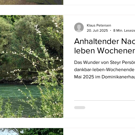
das Ziel erreicht. Aber auf ein
das Ziel.“ David Steindl-Rast
Klaus Petersen
20. Juli 2025
8 Min. Leseze
Anhaltender Nac
leben Wochene
Das Wunder von Steyr Persönlicher Nachklang zum
dankbar-leben-Wochenende „
Mai 2025 im Dominikanerhau