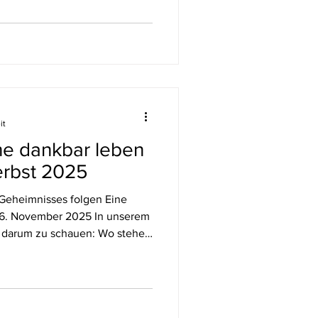
S. 37) Das Aufblühen stand im
 Blütenblatt für Blütenblatt,
vom göttlichen Licht … Das
en Raum, in dem Horchen
en des Herzens, ein Spü
it
ne dankbar leben
rbst 2025
Geheimnisses folgen Eine
vember 2025 In unserem
 darum zu schauen: Wo stehen
 gibt uns Orientierung auf
ist eine
delt das Leben in eine
r Reise hängt davon ab, ob man