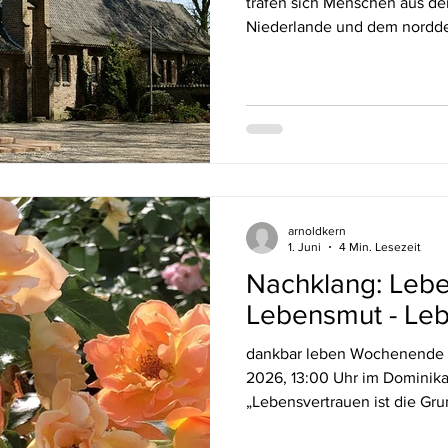
trafen sich Menschen aus d
Niederlande und dem nordd
Benediktinerabtei bei Doent
Wochenende. Freude über d
neue Teilnehmende aus den 
Trauer um einen verstorbenen
erkrankten Wegbegleiter ga
besondere Prägung, als wir 
dem Thema über den gem
arnoldkern
1. Juni
4 Min. Lesezeit
Nachklang: Lebe
Lebensmut - Leb
dankbar leben Wochenende 1. Mai 2026, 16:30 Uhr – 3. Mai
2026, 13:00 Uhr im Dominika
„Lebensvertrauen ist die Grun
Lebensmut. Und dieser blüht