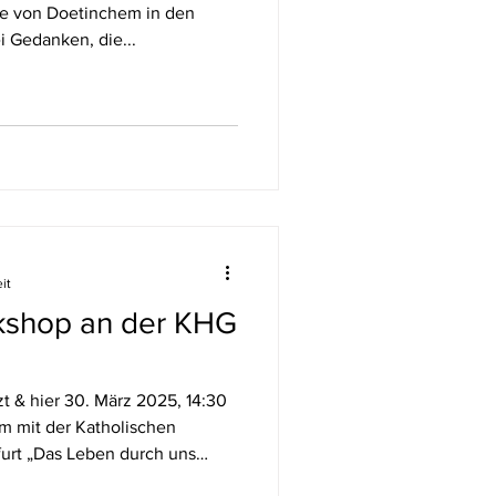
he von Doetinchem in den
i Gedanken, die...
it
kshop an der KHG
zt & hier 30. März 2025, 14:30
rt „Das Leben durch uns
le erreichen wir am besten,