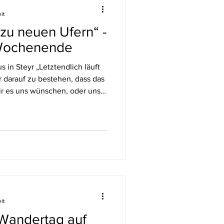
it
zu neuen Ufern“ -
 Wochenende
in Steyr „Letztendlich läuft
r darauf zu bestehen, dass das
ir es uns wünschen, oder uns
 es ist, anzuvertrauen ‒ nicht
 sondern wie Fische, die mit
r Strömung antworten.“ David
ung finden, S.75 ) An diesem
anz bewusst in den „Fluss
it
Wandertag auf