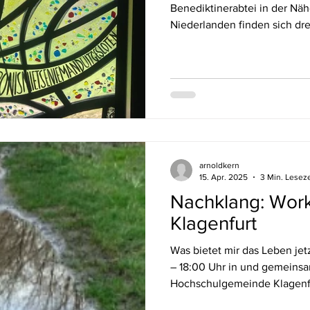
Benediktinerabtei in der Nä
Niederlanden finden sich dre
arnoldkern
15. Apr. 2025
3 Min. Leseze
Nachklang: Wor
Klagenfurt
Was bietet mir das Leben jet
– 18:00 Uhr in und gemeinsam mit der Katholischen
Hochschulgemeinde Klagenfu
fließen lassen... Unsere Idea